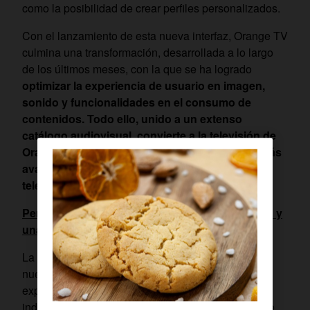
como la posibilidad de crear perfiles personalizados.
Con el lanzamiento de esta nueva interfaz, Orange TV
culmina una transformación, desarrollada a lo largo
de los últimos meses, con la que se ha logrado
optimizar la experiencia de usuario en imagen,
sonido y funcionalidades en el consumo de
contenidos. Todo ello, unido a un extenso
catálogo audiovisual, convierte a la televisión de
Orange en uno de los servicios de
streaming
más
avanzados y atractivos del mercado de la
televisión
.
Perfiles personalizados, navegación optimizada y
una visualización más dinámica e intuitiva
La nueva interfaz de Orange TV se adapta a los
nuevos hábitos de los usuarios, que buscan
experiencias audiovisuales cada vez más
individualizadas, sencillas y ágiles para disfrutar de