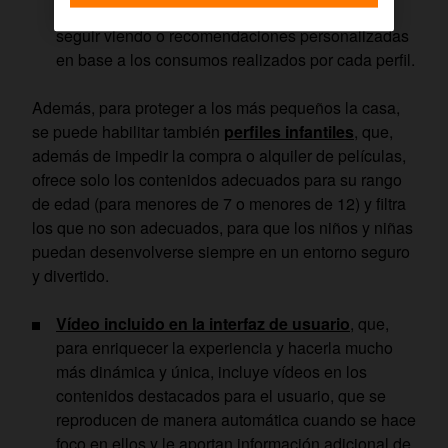
visualizaciones, su contenido disponible para
seguir viendo o recomendaciones personalizadas
en base a los consumos realizados por cada perfil.
Además, para proteger a los más pequeños la casa,
se puede habilitar también
perfiles infantiles
, que,
además de impedir la compra o alquiler de películas,
ofrece solo los contenidos adecuados para su rango
de edad (para menores de 7 o menores de 12) y filtra
los que no son adecuados, para que los niños y niñas
puedan desenvolverse siempre en un entorno seguro
y divertido.
Vídeo incluido en la interfaz de usuario
, que,
para enriquecer la experiencia y hacerla mucho
más dinámica y única, incluye vídeos en los
contenidos destacados para el usuario, que se
reproducen de manera automática cuando se hace
foco en ellos y le aportan información adicional de