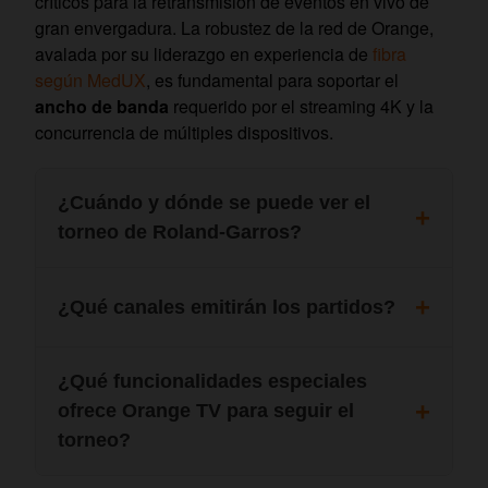
críticos para la retransmisión de eventos en vivo de
gran envergadura. La robustez de la red de Orange,
avalada por su liderazgo en experiencia de
fibra
según MedUX
, es fundamental para soportar el
ancho de banda
requerido por el streaming 4K y la
concurrencia de múltiples dispositivos.
¿Cuándo y dónde se puede ver el
torneo de Roland-Garros?
El torneo se podrá ver en
Orange TV
desde el
¿Qué canales emitirán los partidos?
24 de mayo hasta el 7 de junio.
Los partidos se emitirán a través de los canales
¿Qué funcionalidades especiales
Eurosport 1 (dial 100)
,
Eurosport 2 (dial 102)
ofrece Orange TV para seguir el
y, especialmente, en
Eurosport 4K (dial 101)
,
torneo?
que ofrecerá hasta cinco partidos diarios desde
la pista central en ultra alta definición.