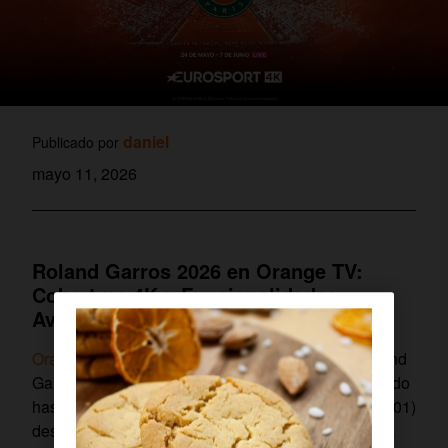
daniel
Publicado por
mayo 11, 2026
Roland Garros 2026 en Orange TV:
Cobertura 4K y Funcionalidades
Avanzadas
Orange TV
ofrecerá la cobertura completa de Roland
Garros 2026 del 24 de mayo al 7 de junio, incluyendo
hasta cinco partidos diarios en Eurosport 4K (dial 101)
desde la pista central Philippe-Chatrier en ultra alta