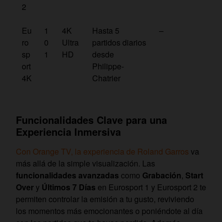
2
Eu
1
4K
Hasta 5
–
ro
0
Ultra
partidos diarios
sp
1
HD
desde
ort
Philippe-
4K
Chatrier
Funcionalidades Clave para una
Experiencia Inmersiva
Con Orange TV, la experiencia de Roland Garros
va
más allá de la simple visualización. Las
funcionalidades avanzadas
como
Grabación
,
Start
Over
y
Últimos 7 Días
en Eurosport 1 y Eurosport 2 te
permiten controlar la emisión a tu gusto, reviviendo
los momentos más emocionantes o poniéndote al día