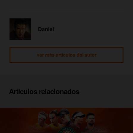
Los clientes de Orange TV podrán ver los
partidos en hasta 5 dispositivos y utilizar
funcionalidades como
Grabación
,
Start Over
(para reiniciar un programa) y
Últimos 7 Días
Daniel
(para acceder a la programación de la última
semana).
ver más artículos del autor
Artículos relacionados