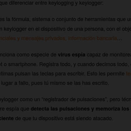
ue diferenciar entre keylogging y keylogger:
es la fórmula, sistema o conjunto de herramientas que u
n keylogger en el dispositivo de una persona, con el obje
nciales y mensajes privados, información bancaria
…
unciona como especie de
capaz de monitorea
virus espía
et o smartphone. Registra todo, y cuando decimos todo, 
ctimas pulsan las teclas para escribir. Esto les permite
te
 lugar a fallo, pues tú mismo se las has escrito.
eylogger como un “registrador de pulsaciones”, pero té
are espía que
detecta las pulsaciones y memoriza los
de que tu dispositivo está siendo atacado.
ciente