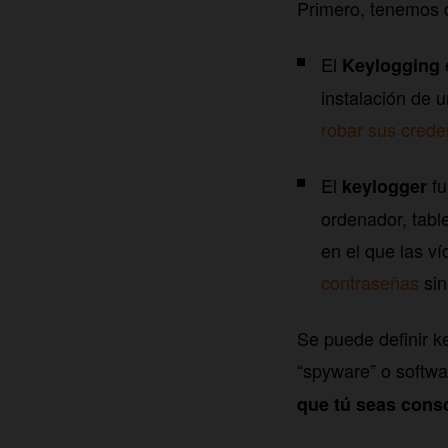
Primero, tenemos q
El
Keylogging
instalación de u
robar sus crede
El
f
keylogger
ordenador, tabl
en el que las ví
contraseñas
sin
Se puede definir k
“spyware” o softw
que tú seas cons