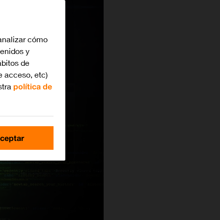
analizar cómo
tenidos y
bitos de
e acceso, etc)
stra
política de
ceptar