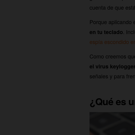
cuenta de que est
Porque aplicando e
. Inc
en tu teclado
espía escondido en
Como creemos que l
el virus keylogge
señales y para fre
¿Qué es u