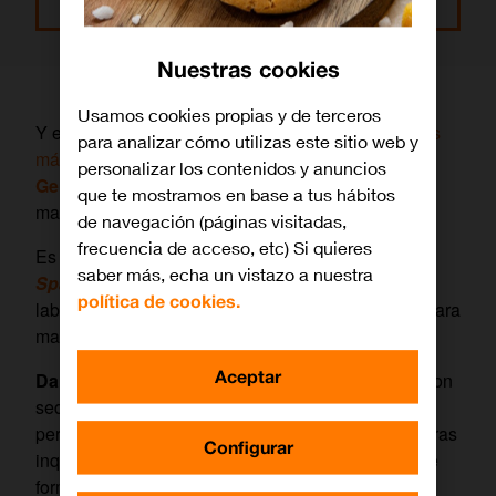
Leer más
Nuestras cookies
Usamos cookies propias y de terceros
Y es que,
3INa Cosmetics
ya es una de las
marcas
para analizar cómo utilizas este sitio web y
más compradas entre hombres y mujeres de la
personalizar los contenidos y anuncios
Generación Z
. Sí, porque los hombres también se
que te mostramos en base a tus hábitos
maquillan y cuidan su piel con rutinas de
skincare
.
de navegación (páginas visitadas,
frecuencia de acceso, etc) Si quieres
Es una realidad social que esta
empresa
‘made in
saber más, echa un vistazo a nuestra
Spain’
ha sabido recoger, ofreciendo cosméticos,
política de cookies.
labiales, sombras de ojos y todo lo que necesites para
maquillarte, desde un punto de vista
inclusivo
.
Aceptar
Da igual el género, raza o tipo de piel
, la marca con
sede en Madrid asegura tener siempre un producto
perfecto para ti. Sin olvidar que recoge y respeta otras
Configurar
inquietudes sociales como, por ejemplo, mostrar de
forma totalmente transparente que sus
productos