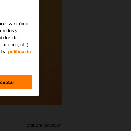
analizar cómo
tenidos y
bitos de
e acceso, etc)
stra
política de
ceptar
octubre 22, 2024