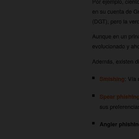
Por ejemplo, cient
en su cuenta de Gma
(DGT), pero la ver
Aunque en un princ
evolucionado y aho
Además, existen di
: Vía
Smishing
Spear phishin
sus preferencia
Angler phishi