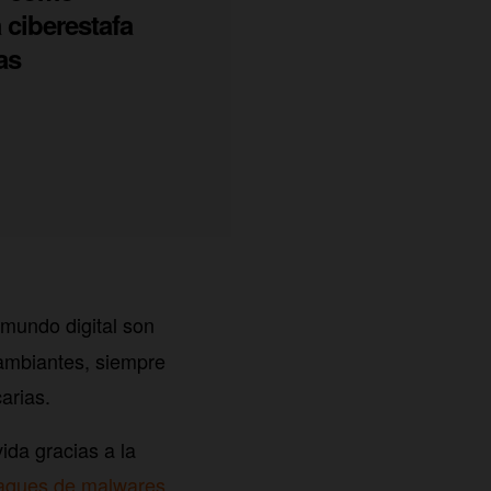
 ciberestafa
as
 mundo digital son
ambiantes, siempre
arias.
ida gracias a la
taques de malwares