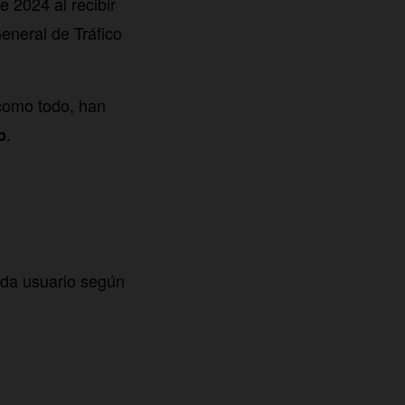
 2024 al recibir
General de Tráfico
como todo, han
.
p
ada usuario según