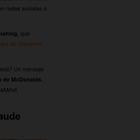
en redes sociales o
, que
ishing
ara de Comercio
resa? Un mensaje
,
io de McDonalds
ásMóvil.
raude