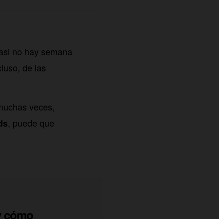
casi no hay semana
luso, de las
 muchas veces,
, puede que
ds
y cómo