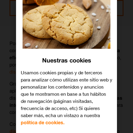
Leer más
Por todo esto, creemos que es muy importante que
conozcas
todos los tips
existentes para
alcanzar la
eficiencia energética en tu vivienda
. Y no solo eso,
Nuestras cookies
porque también te presentaremos
una serie de
dispositivos inteligentes
.
Usamos cookies propias y de terceros
para analizar cómo utilizas este sitio web y
Gracias al llamado
“Internet de las Cosas”
y su
personalizar los contenidos y anuncios
aplicación a la tecnología, ya tenemos a nuestra
que te mostramos en base a tus hábitos
disposición un sin fin de dispositivos como
bombillas
de navegación (páginas visitadas,
inteligentes, termostatos y hasta aplicaciones
para
frecuencia de acceso, etc) Si quieres
controlar nuestra casa u oficina desde el móvil.
saber más, echa un vistazo a nuestra
política de cookies.
Conoce los trucos de ahorro de energía y los
dispositivos inteligentes de Orange
con los que lo