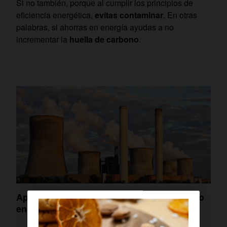
Si no también, porque al cumplir los principios de
eficiencia energética,
evitas contaminar
. En otras
palabras, si ahorras en energía ayudas a no
incrementar la
huella de carbono
.
Aprende cómo reducir la huella de carbono
en tu vida diaria