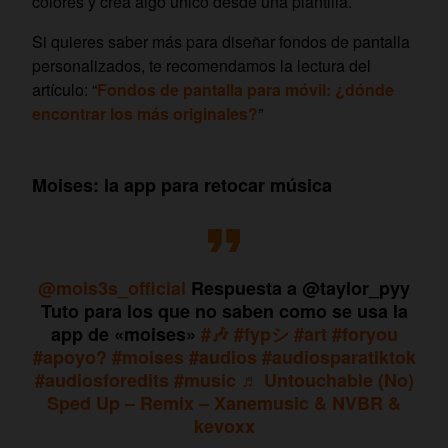
colores y crea algo único desde una plantilla.
Si quieres saber más para diseñar fondos de pantalla
personalizados, te recomendamos la lectura del
artículo: “
Fondos de pantalla para móvil: ¿dónde
encontrar los más originales?
”
Moises: la app para retocar música
@mois3s_official
Respuesta a @taylor_pyy
Tuto para los que no saben como se usa la
app de «moises»
#🎶
#fypシ
#art
#foryou
#apoyo?
#moises
#audios
#audiosparatiktok
#audiosforedits
#music
♬ Untouchable (No)
Sped Up – Remix – Xanemusic & NVBR &
kevoxx