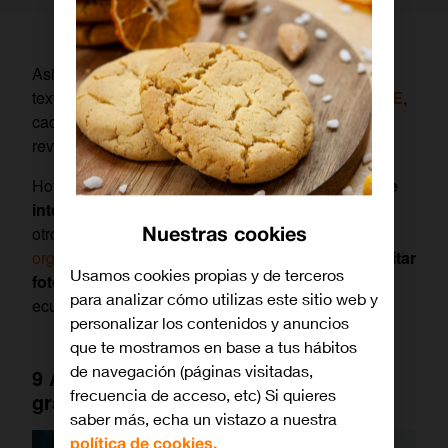
Asistentes virtuales, generadores de imágenes y
texto, como son los conocidísimos
ChatGpt
o
Dall-E
,
cada día surge una herramienta de IA que promete
revolucionar nuestras vidas y
formas de trabajar.
Hoy queremos centrarnos en esas
aplicaciones de
inteligencia artificial para móvil
que te ayudan en
Nuestras cookies
otros aspectos de la vida. Desde apps de
IA para
organizar viajes en grupo
, otras que te permiten
editar
Usamos cookies propias y de terceros
fotografías o componer música
, hasta resolver
para analizar cómo utilizas este sitio web y
ecuaciones complejas.
personalizar los contenidos y anuncios
que te mostramos en base a tus hábitos
de navegación (páginas visitadas,
9 Apps de inteligencia artificial
frecuencia de acceso, etc) Si quieres
gratuitas que te sorprenderán
saber más, echa un vistazo a nuestra
política de cookies.