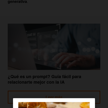
generativa
.
¿Qué es un prompt? Guía fácil para
relacionarte mejor con la IA
Leer más