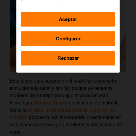
Aceptar
Configurar
Rechazar
Esta tecnología basada en el
machine learning
ha
evolucionado tanto y tan rápido que ya tenemos
modelos de smartphones que incorporan esta
tecnología.
Google Pixel 8
es el último ejemplo de
cómo la
IA será fundamental para el futuro de los
móviles
, porque la han incorporado directamente en
su sistema operativo y no mediante la instalación de
apps.