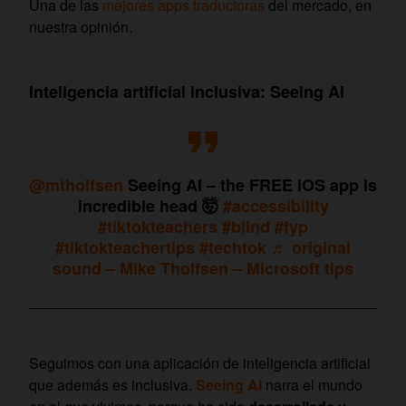
Una de las
mejores apps traductoras
del mercado, en
nuestra opinión.
Inteligencia artificial inclusiva: Seeing AI
@mtholfsen
Seeing AI – the FREE iOS app is
incredible head 🤯
#accessibility
#tiktokteachers
#blind
#fyp
#tiktokteachertips
#techtok
♬ original
sound – Mike Tholfsen – Microsoft tips
Seguimos con una aplicación de inteligencia artificial
que además es inclusiva.
Seeing AI
narra el mundo