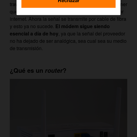
Rechazar
través de línea telefónica, por lo que era habitual tener
que decidir entre dos opciones: llamar o navegar por
internet. Ahora la señal se transmite por cable de fibra
y esto ya no sucede.
El módem sigue siendo
esencial a día de hoy
, ya que la señal del proveedor
no ha dejado de ser analógica, sea cual sea su medio
de transmisión.
¿Qué es un
?
router