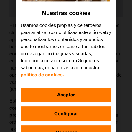
Nuestras cookies
El módem fue desarrollado en la década de los años
Usamos cookies propias y de terceros
cincuenta por el ejército de Estados Unidos. Estos
para analizar cómo utilizas este sitio web y
aparatos conectaban los terminales de diferentes
personalizar los contenidos y anuncios
bases aéreas, donde se situaban los radares, para
que te mostramos en base a tus hábitos
comunicar entre sí los centros
que se encontraban
de navegación (páginas visitadas,
en Estados Unidos y Canadá. Diez años después se
frecuencia de acceso, etc) Si quieres
harían accesibles al gran público a través de la
saber más, echa un vistazo a nuestra
operadora AT&T. Por aquel entonces, su velocidad de
política de cookies.
transmisión era de tan solo 300 bits por segundo
(ahora los hay de hasta 10 gigabits por segundo).
Aceptar
Este
hardware
esencial para la conexión a internet
convierte la señal analógica proveniente del
Configurar
proveedor de internet (ISP) en digital
para que los
ordenadores puedan interpretarla correctamente. En
la década de los noventa, la señal se transmitía a