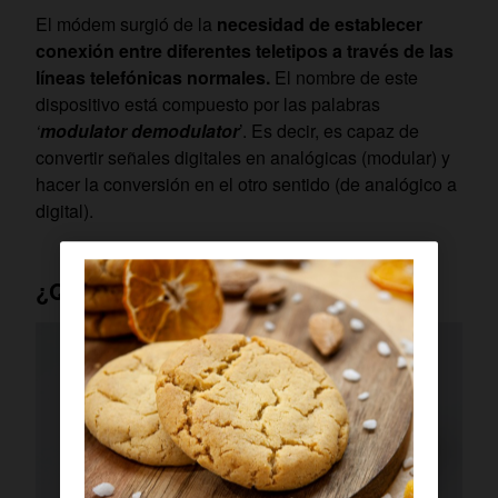
El módem surgió de la
necesidad de establecer
conexión entre diferentes teletipos a través de las
líneas telefónicas normales.
El nombre de este
dispositivo está compuesto por las palabras
‘
modulator demodulator
’. Es decir, es capaz de
convertir señales digitales en analógicas (modular) y
hacer la conversión en el otro sentido (de analógico a
digital).
¿Qué es un módem?