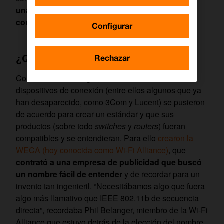
una apuesta que ni siquiera las tenía todas
consigo para triunfar.
Configurar
¿Qué es el wifi?
Rechazar
Con el cambio de siglo, varios fabricantes de
dispositivos de conexión (entre ellos algunos que ya
han desaparecido, como 3Com y Lucent) se pusieron
de acuerdo para crear un estándar y que sus
productos (sobre todo
switches
y
routers
) fueran
compatibles y se entendieran. Para ello
crearon la
WECA (hoy conocida como Wi-Fi Alliance)
, que
contrató a una empresa de publicidad que buscó
un nombre fácil de entender
y de recordar para un
invento tan ingenieril. “Necesitábamos algo que fuera
algo más llamativo que IEEE 802.11b de secuencia
directa”, recordaba Phil Belanger, miembro de la Wi-Fi
Alliance que estuvo detrás de la elección del nombre.