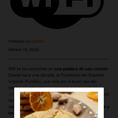
pablo
Publicado por
febrero 10, 2022
Wifi se ha convertido en
una palabra de uso común
.
Desde hace una década, la Fundación del Español
Urgente (Fundéu), que vela por el buen uso del
idioma en este país,
recomienda escribir wifi sin
guion, en minúscula y sin cursiva ni comillas
. Es decir,
la denominación, a pesar de hacer referencia a un
estándar complejo de comunicación,
está aceptada y
forma parte del lenguaje del día a día de muchas