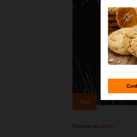
Conf
Red
pablo
Publicado por