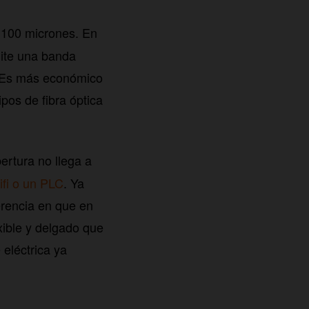
 100 micrones. En
mite una banda
. Es más económico
pos de fibra óptica
ertura no llega a
ifi o un PLC
. Ya
erencia en que en
xible y delgado que
 eléctrica ya