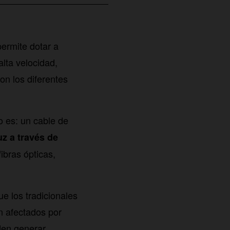
ermite dotar a
lta velocidad,
on los diferentes
o es: un cable de
uz a través de
ibras ópticas,
e los tradicionales
en afectados por
den generar