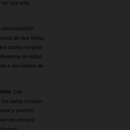
y en una sola
 comunicación
onsta de dos fibras
 dos cables simplex
sferencia de datos
o servidores de
hes
. Las
leto
 los datos circulan
iente y permite
uso del primero
fónicas.