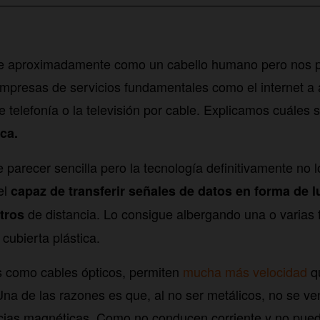
ide aproximadamente como un cabello humano pero nos p
mpresas de servicios fundamentales como el internet a a
 telefonía o la televisión por cable. Explicamos cuáles s
ica.
 parecer sencilla pero la tecnología definitivamente no l
el
capaz de transferir señales de datos en forma de l
de distancia. Lo consigue albergando una o varias f
tros
cubierta plástica.
 como cables ópticos, permiten
mucha más velocidad
qu
 Una de las razones es que, al no ser metálicos, no se v
encias magnéticas. Como no conducen corriente y no pue