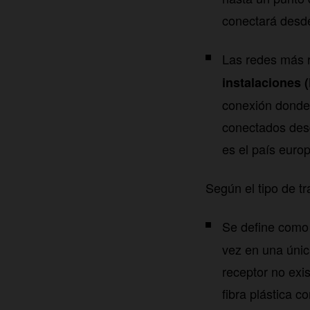
conectará desde 
Las redes más 
instalaciones 
conexión donde 
conectados desd
es el país euro
Según el tipo de t
Se define com
vez en una únic
receptor no exis
fibra plástica 