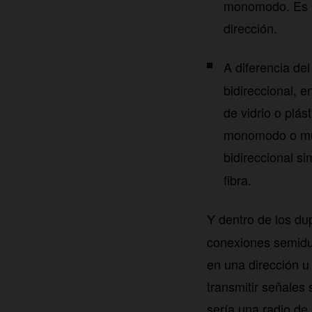
monomodo. Es la
dirección.
A diferencia de
bidireccional, 
de vidrio o plá
monomodo o mult
bidireccional s
fibra.
Y dentro de los dup
conexiones semidup
en una dirección u
transmitir señales
sería una radio de