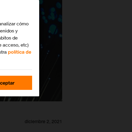
analizar cómo
tenidos y
bitos de
e acceso, etc)
stra
política de
ceptar
diciembre 2, 2021