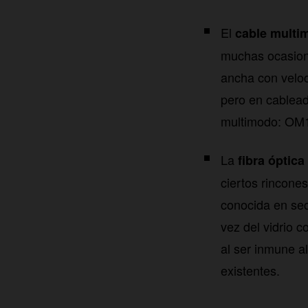
El
cable multi
muchas ocasione
ancha con velo
pero en cablead
multimodo: OM
La
fibra óptica
ciertos rincones
conocida en sec
vez del vidrio 
al ser inmune al
existentes.