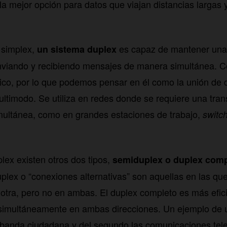
 mejor opción para datos que viajan distancias largas 
l simplex,
es capaz de mantener una
un sistema duplex
enviando y recibiendo mensajes de manera simultánea. C
stico, por lo que podemos pensar en él como la unión de
imodo. Se utiliza en redes donde se requiere una tran
imultánea, como en grandes estaciones de trabajo,
switc
lex existen otros dos tipos,
semiduplex o duplex comp
lex o “conexiones alternativas” son aquellas en las que
 otra, pero no en ambas. El duplex completo es más efic
 simultáneamente en ambas direcciones. Un ejemplo de 
 banda ciudadana y del segundo las comunicaciones tele