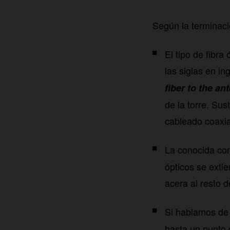
Según la terminac
El tipo de fibra
las siglas en i
fiber to the an
de la torre. Sus
cableado coaxi
La conocida c
ópticos se exti
acera al resto 
Si hablamos d
hasta un punto 