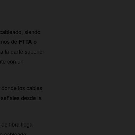
l cableado, siendo
lamos de
FTTA o
a la parte superior
nte con un
 donde los cables
s señales desde la
de fibra llega
de cableado