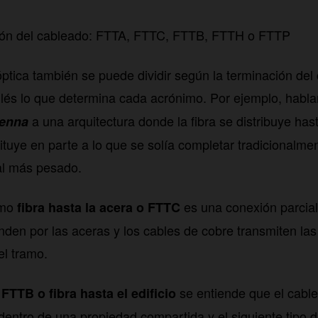
ión del cableado: FTTA, FTTC, FTTB, FTTH o FTTP
 óptica también se puede dividir según la terminación de
nglés lo que determina cada acrónimo. Por ejemplo, hab
a una arquitectura donde la fibra se distribuye hast
tenna
tituye en parte a lo que se solía completar tradicionalme
al más pesado.
omo
es una conexión parcial
fibra hasta la acera o FTTC
enden por las aceras y los cables de cobre transmiten la
del tramo.
e
se entiende que el cable 
FTTB o fibra hasta el edificio
dentro de una propiedad compartida y el siguiente tipo 