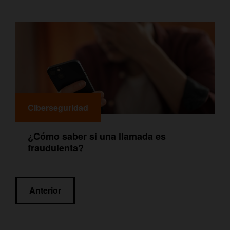
Ciberseguridad
¿Cómo saber si una llamada es
fraudulenta?
Navegación
Anterior
de
entradas