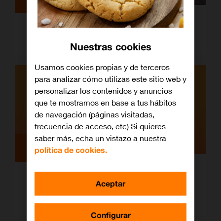
En qué consiste el ‘vishing’, la nueva
estafa por teléfono
Nuestras cookies
Usamos cookies propias y de terceros
para analizar cómo utilizas este sitio web y
personalizar los contenidos y anuncios
que te mostramos en base a tus hábitos
de navegación (páginas visitadas,
frecuencia de acceso, etc) Si quieres
saber más, echa un vistazo a nuestra
Ciberseguridad
política de cookies.
¡Cuidado con el phishing! El nuevo
Aceptar
fraude que suplanta a McDonalds en
WhatsApp
Configurar