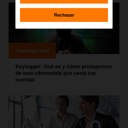
Rechazar
Ciberseguridad
Keylogger: Qué es y cómo protegernos
de esta ciberestafa que vacía tus
cuentas