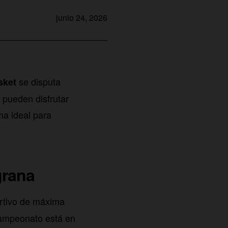
junio 24, 2026
se disputa
sket
 pueden disfrutar
rma ideal para
grana
rtivo de máxima
campeonato está en