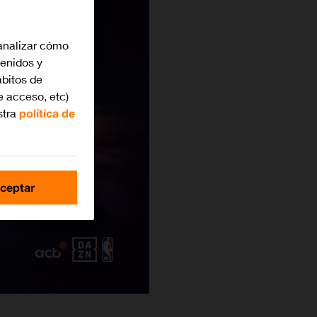
analizar cómo
tenidos y
bitos de
e acceso, etc)
stra
política de
ceptar