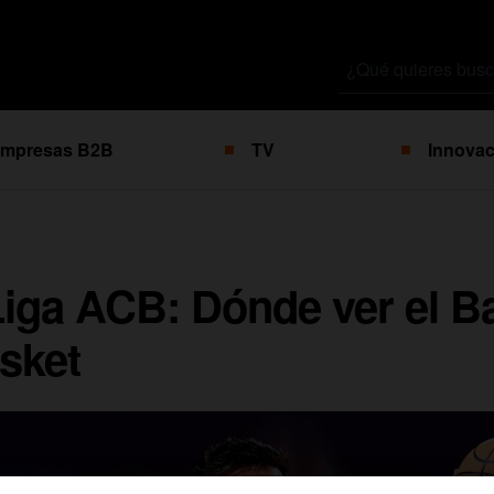
Buscar
por
mpresas B2B
TV
Innovac
 Liga ACB: Dónde ver el B
sket