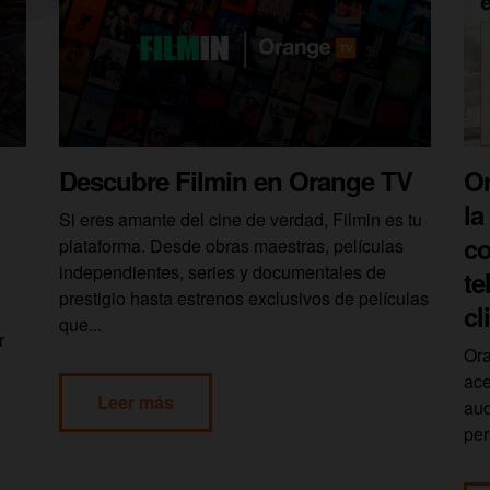
Descubre Filmin en Orange TV
Or
la
Si eres amante del cine de verdad, Filmin es tu
co
plataforma. Desde obras maestras, películas
independientes, series y documentales de
te
prestigio hasta estrenos exclusivos de películas
cl
que...
r
Ora
ace
Leer más
aud
per