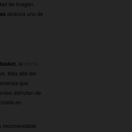
idad de imagen
alcanza uno de
esa
, la
oferta
Basket
vo. Más allá del
a extensa que
entes disfrutan de
anzada en
Es recomendable