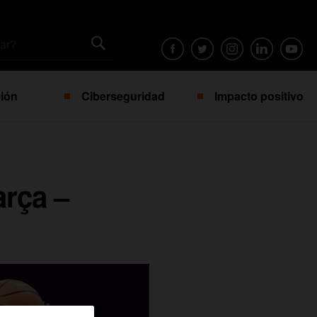
ión
Ciberseguridad
Impacto positivo
arça –