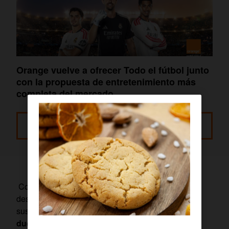
Orange vuelve a ofrecer Todo el fútbol junto
con la propuesta de entretenimiento más
completa del mercado
Leer más
Con el inicio de la temporada, las operadoras
despliegan sus mejores tarifas para captar
suscriptores, y en ese panorama
Orange es, sin
duda, la mejor elección para ver TODO el fútbol.