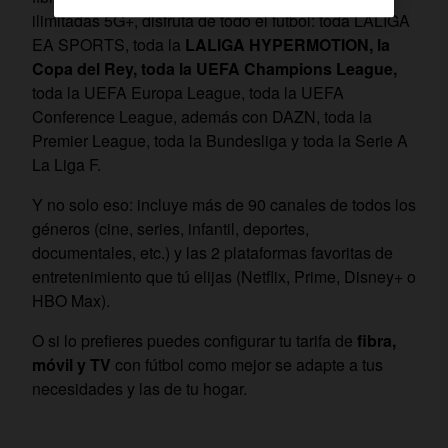
ilimitadas 5G+, disfruta de todo el fútbol: toda LALIGA
EA SPORTS, toda la
LALIGA HYPERMOTION, la
Copa del Rey, toda la UEFA Champions League,
toda la UEFA Europa League, toda la UEFA
Conference League, además con DAZN, toda la
Premier League, toda la Bundesliga y toda la Serie A
La Liga F.
Y no solo eso: incluye más de 90 canales de todos los
géneros (cine, series, infantil, deportes,
documentales, etc.) y las 2 plataformas favoritas de
entretenimiento que tú elijas (Netflix, Prime, Disney+ o
HBO Max).
O si lo prefieres puedes configurar tu tarifa de
fibra,
móvil y TV
con fútbol como mejor se adapte a tus
necesidades y las de tu hogar.