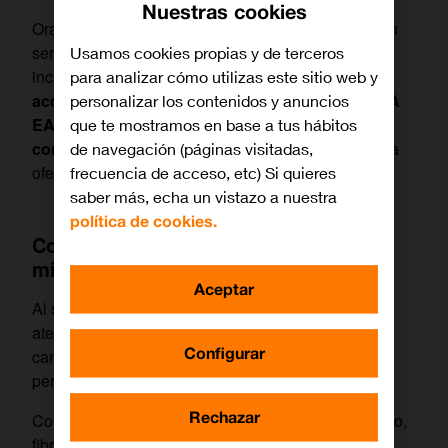
Nuestras cookies
Orange ofrece soluciones combinadas que integran
servicios de internet, móvil y televisión con fútbol
Usamos cookies propias y de terceros
incluido. Estas tarifas permiten a los usuarios
para analizar cómo utilizas este sitio web y
acceder a grandes competiciones como LALIGA
personalizar los contenidos y anuncios
EA SPORTS y la UEFA Champions League sin
que te mostramos en base a tus hábitos
contratar servicios por separado
, simplificando la
de navegación (páginas visitadas,
oferta y facilitando la gestión.
frecuencia de acceso, etc) Si quieres
saber más, echa un vistazo a nuestra
política de cookies.
Con Orange, todo el fútbol en una
misma tarifa
Aceptar
Al seleccionar una suscripción, conviene prestar
atención a la velocidad de fibra que se exige, los
Configurar
canales de fútbol incluidos y las condiciones de
permanencia.
Rechazar
Con Orange y las tarifas de fútbol como, por ejemplo,
fibra 1 Gb con router Wi-Fi 7 y dos líneas móviles