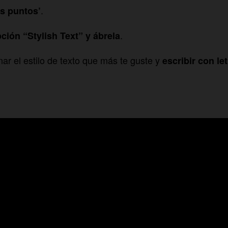
.
es puntos’
.
ción “Stylish Text” y ábrela
ar el estilo de texto que más te guste y
escribir con le