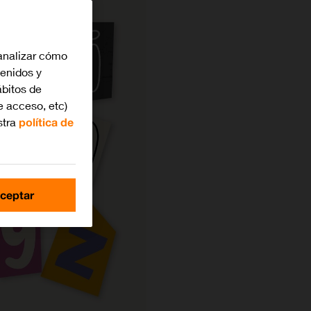
analizar cómo
tenidos y
bitos de
e acceso, etc)
stra
política de
ceptar