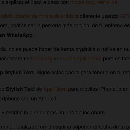
a explicar el paso a paso con
trucos muy sencillos
.
odido charlar de forma divertida
o diferente usando
GiFs
ra, podrás ser la persona más original de tu entorno
es
.
s en WhatsApp
cia, no se puede hacer de forma orgánica o nativa en nu
 necesitaremos
descargarnos una aplicación
, pero es tot
. Sigue estos pasos para tenerla en tu mó
p Stylish Text
app
de
App Store
para móviles iPhone, o en
Stylish Text
artphone sea un Android.
y escribe lo que quieras en uno de los
.
p
chats
menú, localizado en la esquina superior derecha de tu p