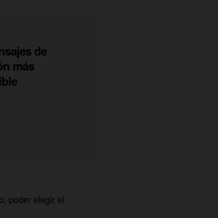
nsajes de
ión más
ible
so, poder elegir el