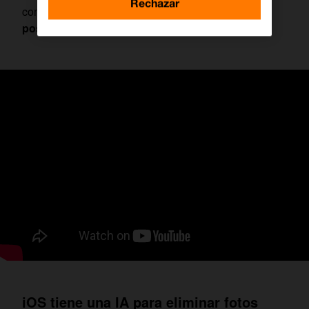
Rechazar
como sistema operativo
iOS 16 o una versión
posterior
.
iOS tiene una IA para eliminar fotos