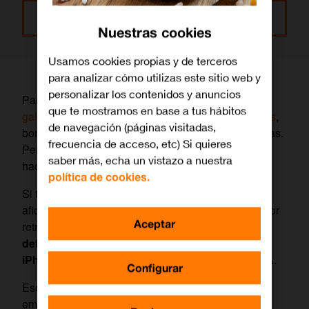
Leer más
Nuestras cookies
Usamos cookies propias y de terceros
para analizar cómo utilizas este sitio web y
personalizar los contenidos y anuncios
Para ello, tendrás que revisar periódicamente
tu
que te mostramos en base a tus hábitos
galería para identificar todas las imágenes similares
,
de navegación (páginas visitadas,
borrarlas y guardar solo las que consideres perfectas.
frecuencia de acceso, etc) Si quieres
Pero esto implica paciencia y mucho tiempo, al
saber más, echa un vistazo a nuestra
hacerlo de forma manual.
política de cookies.
Si tú también eres un
fotógrafo compulsivo
o te has
aficionado al modo ráfaga, para luego elegir el mejor
Aceptar
retratado entre todos, te vamos a enseñar el
truco
definitivo para eliminar fotos duplicadas en
iPhone
o en
iCloud
, la nube de Apple, y usando
IA
.
Configurar
Eso sí, este tip solo funciona en dispositivos de la
empresa de la manzana, siempre y cuando tengan