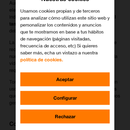
Aunque solemos asociar la contaminación con
elementos visibles como el tráfico o la producción
Usamos cookies propias y de terceros
industrial,
nuestras acciones en el entorno digital
para analizar cómo utilizas este sitio web y
también generan un impacto ambiental
que no
personalizar los contenidos y anuncios
debe subestimarse.
que te mostramos en base a tus hábitos
de navegación (páginas visitadas,
La huella ecológica digital representa el conjunto de
frecuencia de acceso, etc) Si quieres
recursos que se consumen para mantener activa
saber más, echa un vistazo a nuestra
nuestra vida online. Cada archivo almacenado, cada
política de cookies.
vídeo reproducido o cada búsqueda realizada
requiere energía.
Aceptar
Tomar conciencia de esto es el primer paso hacia un
uso más responsable de la tecnología. Y lo mejor es
que no hace falta hacer grandes sacrificios: pequeños
Configurar
gestos digitales pueden marcar la diferencia.
Rechazar
Comprender el impacto del consumo