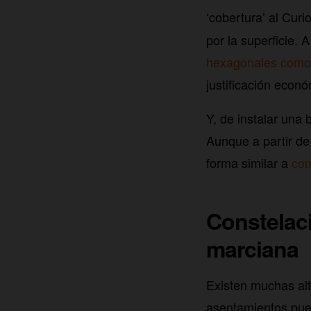
‘cobertura’ al Curi
por la superficie. 
hexagonales como 
justificación econó
Y, de instalar una 
Aunque a partir de
forma similar a
com
Constelaci
marciana
Existen muchas alt
asentamientos pued