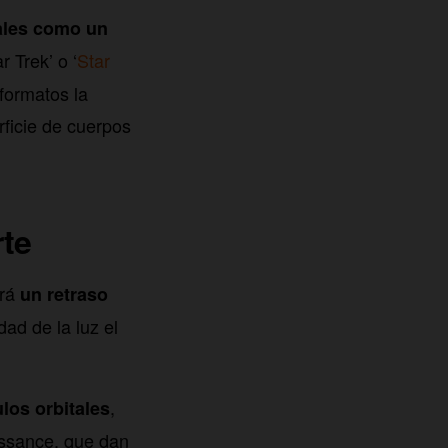
ales como un
 Trek’ o ‘
Star
 formatos la
rficie de cuerpos
rte
drá
un retraso
dad de la luz el
,
los orbitales
ssance, que dan