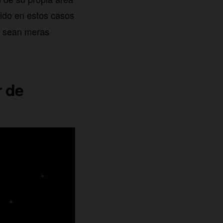
tido en estos casos
os sean meras
r de