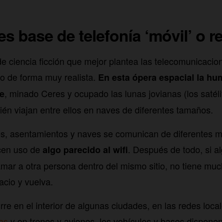
s base de telefonía ‘móvil’ o r
de ciencia ficción que mejor plantea las telecomunicacion
rlo de forma muy realista.
En esta ópera espacial la h
, minado Ceres y ocupado las lunas jovianas (los satéli
e
bién viajan entre ellos en naves de diferentes tamaños.
s, asentamientos y naves se comunican de diferentes m
cen uso de
. Después de todo, si a
algo parecido al wifi
amar a otra persona dentro del mismo sitio, no tiene muc
acio y vuelva.
rre en el interior de algunas ciudades, en las redes local
cas
y en trenes y aviones, los vehículos y bases dispone