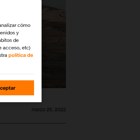
analizar cómo
tenidos y
bitos de
e acceso, etc)
stra
política de
ceptar
marzo 25, 2022