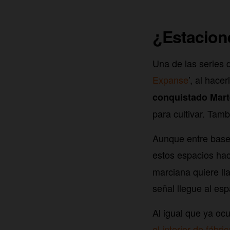
¿Estacione
Una de las series 
Expanse
’, al hace
conquistado Mart
para cultivar. Tam
Aunque entre base
estos espacios ha
marciana quiere ll
señal llegue al esp
Al igual que ya ocu
el interior de fábri