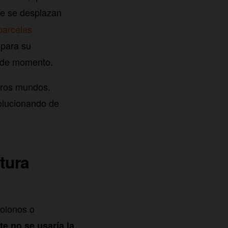
ue se desplazan
parcelas
 para su
 de momento.
otros mundos.
volucionando de
tura
colonos o
te no se usaría la