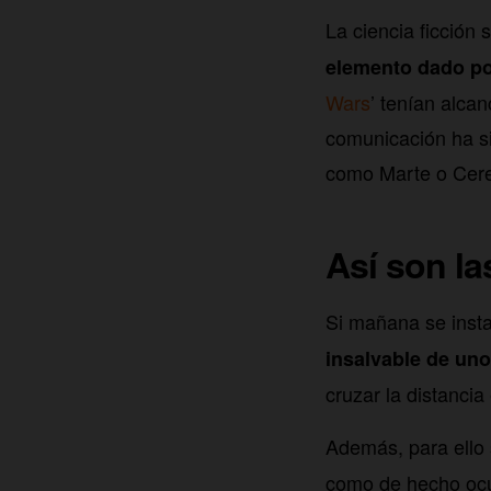
La ciencia ficción
elemento dado po
Wars
’ tenían alcan
comunicación ha si
como Marte o Cere
Así son l
Si mañana se insta
insalvable de un
cruzar la distanci
Además, para ello 
como de hecho ocu