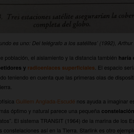
do es uno: Del telégrafo a los satélites’ (1992), Arthur
e población, el aislamiento y la distancia también
haría d
. El espacio se
petidores y
radioenlaces superficiales
odo teniendo en cuenta que las primeras olas de disposit
ierra.
ofísica
Guillem Anglada-Escudé
nos ayuda a imaginar est
 más óptimo y natural parece una pequeña
constelación
atos”. El sistema TRANSIT (1964) de la marina de los E
 constelaciones así en la Tierra. Starlink es otro ejemp