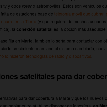
osity y otros
o astromóviles. Estos son vehículos q
rover
A falta de estaciones base de
telefonía móvil que cubran 
ocurre en la Tierra
(y que requiere de muchos usuarios
mica), la
es la opción más asequible
conexión satelital
base fija en Marte, también lo sería para contactar con 
 cierto crecimiento marciano el sistema cambiaría, coe
o lo hicieron tecnologías de radio y dispositivos
.
ones satelitales para dar cober
ernativas para dar cobertura a Marte y que los nuevos 
an hablar entre sí. Al no disponer de ionosfera,
en Mar