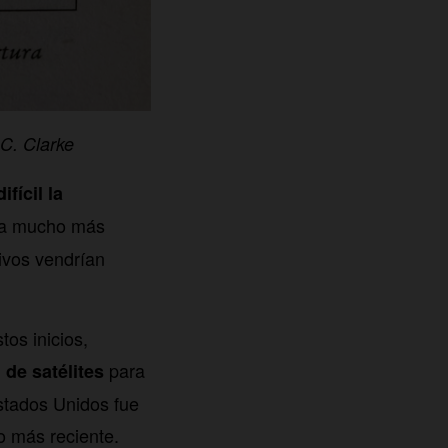
 C. Clarke
ifícil la
ría mucho más
ivos vendrían
os inicios,
para
 de satélites
stados Unidos fue
lo más reciente.