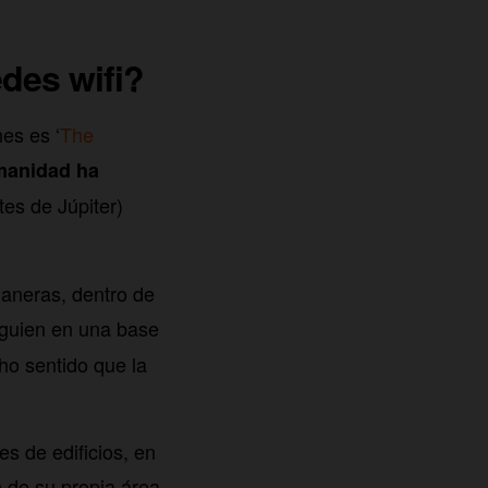
edes wifi?
es es ‘
The
umanidad ha
tes de Júpiter)
aneras, dentro de
lguien en una base
ho sentido que la
es de edificios, en
n de su propia área