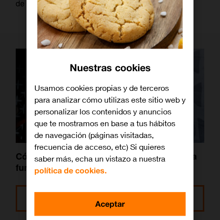
de problemas.
Nuestras cookies
Usamos cookies propias y de terceros
para analizar cómo utilizas este sitio web y
personalizar los contenidos y anuncios
que te mostramos en base a tus hábitos
de navegación (páginas visitadas,
frecuencia de acceso, etc) Si quieres
Cómo editar los mensajes de WhatsApp: la
saber más, echa un vistazo a nuestra
función más esperada ya disponible
política de cookies.
Leer más
Aceptar