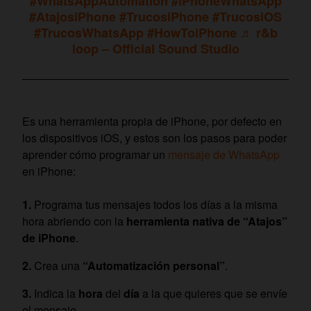
#WhatsAppAutomation
#iPhoneWhatsApp
#AtajosiPhone
#TrucosiPhone
#TrucosiOS
#TrucosWhatsApp
#HowToiPhone
♬ r&b
loop – Official Sound Studio
Es una herramienta propia de iPhone, por defecto en
los dispositivos iOS, y estos son los pasos para poder
aprender cómo programar un
mensaje de WhatsApp
en iPhone:
Programa tus mensajes todos los días a la misma
hora abriendo con la
herramienta nativa de “Atajos”
de iPhone
.
Crea una
“Automatización personal”
.
Indica la
hora
del
día
a la que quieres que se envíe
el mensaje.