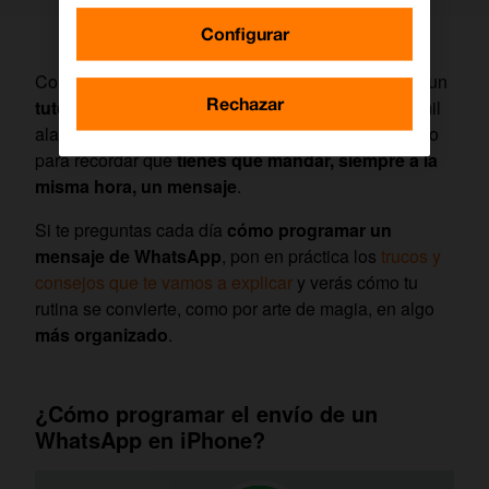
Configurar
Con unos sencillos pasos, que
te explicaremos en un
Rechazar
tutorial
, vas a poder olvidarte de tener que poner mil
alarmas, recordatorios o citas en tu calendario. Todo
para recordar que
tienes que mandar, siempre a la
misma hora, un mensaje
.
Si te preguntas cada día
cómo programar un
mensaje de WhatsApp
, pon en práctica los
trucos y
consejos que te vamos a explicar
y verás cómo tu
rutina se convierte, como por arte de magia, en algo
más organizado
.
¿Cómo programar el envío de un
WhatsApp en iPhone?