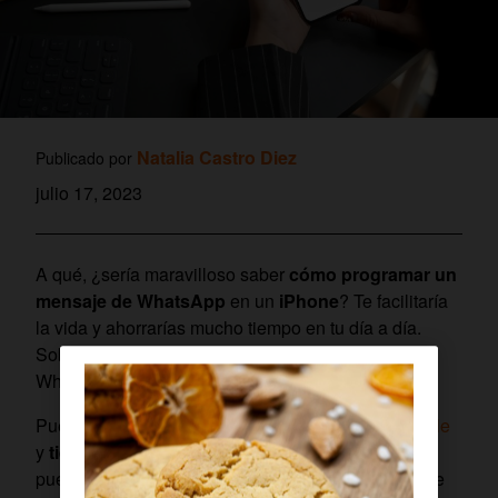
Natalia Castro Diez
Publicado por
julio 17, 2023
A qué, ¿sería maravilloso saber
cómo programar un
mensaje de WhatsApp
en un
iPhone
? Te facilitaría
la vida y ahorrarías mucho tiempo en tu día a día.
Sobre todo, si se trata de
automatizar mensajes
WhatsApp del trabajo.
Pues, si eres uno de esos
amantes del mundo Apple
y
tienes un iPhone
, estás de enhorabuena. Ya
puedes programar mensajes en WhatsApp y dejarte