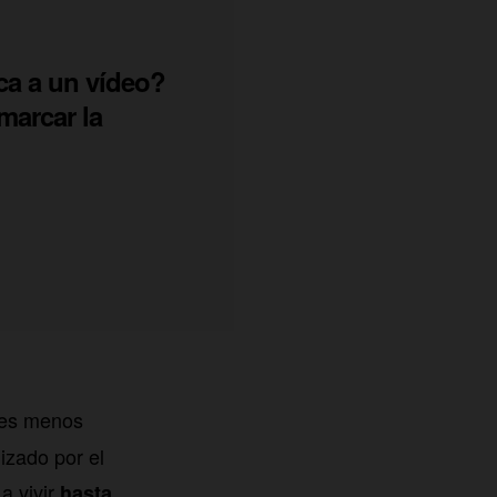
a a un vídeo?
marcar la
cies menos
izado por el
a vivir
hasta