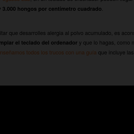
.
 y 3.000 hongos por centímetro cuadrado
vitar que desarrolles alergia al polvo acumulado, es aco
y que lo hagas, como m
mpiar el teclado del ordenador
nseñamos todos los trucos con una guía
que incluye la