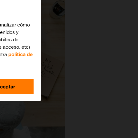
analizar cómo
tenidos y
bitos de
e acceso, etc)
stra
política de
ceptar