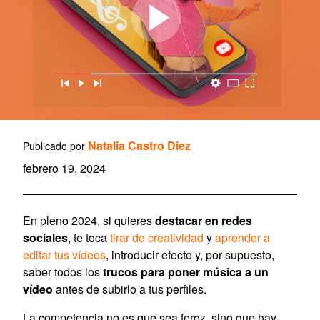
Natalia Castro Diez
Publicado por
febrero 19, 2024
En pleno 2024, si quieres
destacar en redes
sociales
, te toca
tirar de creatividad
y
aprender a
editar tus vídeos
, introducir efecto y, por supuesto,
saber todos los
trucos para poner música a un
vídeo
antes de subirlo a tus perfiles.
La competencia no es que sea feroz, sino que hay